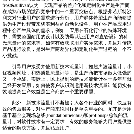
frost&sullivan认为，实现产品的差异化和定制化生产是生产商
在成熟市场的激烈竞争中的一个重要突破点。根据弗若斯特沙
利文对行业用户的需求进行分析，用户群体希望生产商能够提
供为生产过程带来切实利益的自动化设备。用户在产品应用过
程中会产生具体的需求，例如：应用在石化行业的特殊环境
中，需要坚固耐用的设计以及防爆认证;用户对直管设计的科
氏流量计的需求等。如何有效获取用户实际需求，并且对传统
产品进行改良，是对生产商差异化和定制化生产过程的一个不
小挑战。
引导用户接受并使用新技术流量计，如超声波流量计，小
优视频网址，和热质量流量计等，是生产商把市场做大做强的
又一个挑战。实际上，以上提到的新技术流量计在十多年前就
已经开发应用，如何使客户认识到运用新技术流量计能切实有
效地提高生产效益是生产商的一个重要课题。
此外，新技术流量计不断被引入各个行业的同时，快速有
效的售后服务，对生产商来说同样是至关重要的。尤其是运用
基于基金会现场总线(foundationfieldbus)和profibuspa总线的流
量计，对软件技术有一定要求，有效的服务能够为用户提供更
适合的解决方案，并且贴近用户。