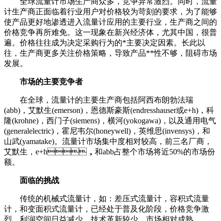
全球流量计市场生产商众多，竞争异常激烈。同时，流量
计生产商正面临着行业用户对价格较为苛刻的要求，为了能够
使产品更好地渗透进入流量计应用的主要行业，生产商之间的
价格竞争再所难免。这一现象在新兴经济体，尤其中国，很普
遍。价格往往成为决定采购行为的*主要决定因素。长此以
往，生产商更多关注价格策略，导致产品**性不够，阻碍市场
发展。
市场的主要竞争者
在全球，流量计的主要生产商包括阿西布朗勃法瑞
(abb)，艾默生(emerson)，恩德斯豪斯(endresshauser或e+h)，科
隆(krohne)，西门子(siemens)，横河(yokogawa)，以及通用电气
(generalelectric)，霍尼韦尔(honeywell)，英维思(invensys)，和
山武(yamatake)。流量计市场集中度相对较高，前三名厂商，
艾默生，e+h，和abb占整个市场将近50%的市场份
额。
面临的挑战
传统的机械式流量计，如：差压式流量计，容积式流量
计，和变面积式流量计，已经处于普及化阶段，价格竞争激
烈，利润空间日益减少，技术革新较少，市场相对成熟。